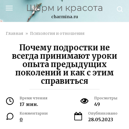
Перейти
Шарм и красота
к
контенту
charmina.ru
Главная
»
Психология и отношения
Почему подростки не
всегда принимают уроки
опыта предыдущих
поколений и как с этим
справиться
Время чтения
Просмотры
17 мин.
49
Комментарии
Опубликовано
0
28.05.2023