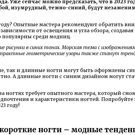
да. Уже сейчас можно предсказать, что в 2023 го
убой, изумрудный, темно-синий, будут незамени
3 году? Опытные мастера рекомендуют обратить вн
 зависимости от освещения и угла обзора, создав
о популярны среди модниц.
рисунки в синих тонах. Морская тема с изображениями 
бстрактные геометрические узоры также станут тренд
ие, так и длинные ногти могут быть оформлены си
антно. А длинные ногти с синим дизайном могут с
а на ногтях требует опытного мастера, который см
дпочтения и характеристики ногтей. Попробуйте 
3 году!
короткие ногти – модные тенденц