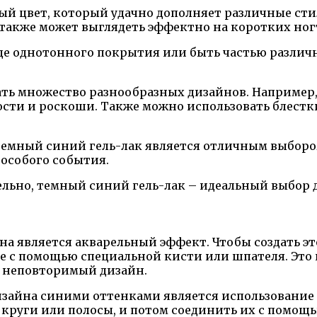
ый цвет, который удачно дополняет различные сти
 также может выглядеть эффектно на коротких ног
де однотонного покрытия или быть частью различн
ать множество разнообразных дизайнов. Например,
ости и роскоши. Также можно использовать блестк
темный синий гель-лак является отличным выбором
 особого события.
ельно, темный синий гель-лак – идеальный выбор д
на является акварельный эффект. Чтобы создать э
те с помощью специальной кисти или шпателя. Это 
и неповторимый дизайн.
изайна синими оттенками является использование
 круги или полосы, и потом соединить их с помощ