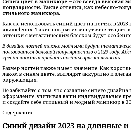
Синий цвет в маникюре – это всегда высокая мо
популярности. Такие оттенки, как небесно-гол
стильного маникюра.
Как же использовать синий цвет на ногтях в 202
«кameleon». Такие покрытия могут менять цвет в
оттенки с металлическим блеском будут особенн
В дизайне ногтей также модными будут тематические 
пользоваться большой популярностью в 2023 году. А
креативность и придать ногтям оригинальность.
Размер ногтей также имеет значение. Как коротк
лаком в синем цвете, выглядят аккуратно и элег
окружающих.
Не забывайте о том, что создание синего дизайн
оформление, учитывая ваши индивидуальные пре
и создайте себе стильный и модный маникюр в 202
Содержание
Синий дизайн 2023 на длинные и 