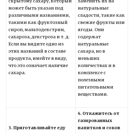
скрытому сахару, который
заменить их на
может быть указан под
натуральные
различными названиями,
сладости, такие как
такими как фруктозный
свежие фрукты или
сироп, мальтодекстрин,
ягоды. Они
сахароза, декстроза и т. д.
содержат
Если вы видите одно из
натуральные
этих названий в составе
сахара, но в
продукта, имейте в виду,
меньших
что это означает наличие
количествах и в
сахара.
комплексе с
полезными
питательными
веществами.
4. Откажитесь от
газированных
3. Приготавливайте еду
напитков и соков