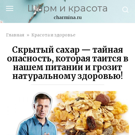
Перейти
Шарм и красота
к
контенту
charmina.ru
Главная
»
Красота и здоровье
Скрытый сахар — тайная
опасность, которая таится в
нашем питании и грозит
натуральному здоровью!