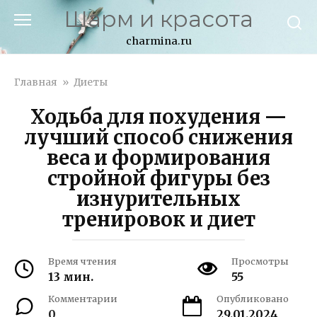
Перейти
Шарм и красота
к
контенту
charmina.ru
Главная
»
Диеты
Ходьба для похудения —
лучший способ снижения
веса и формирования
стройной фигуры без
изнурительных
тренировок и диет
Время чтения
Просмотры
13 мин.
55
Комментарии
Опубликовано
0
29.01.2024