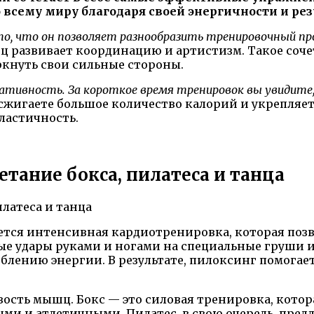
всему миру благодаря своей энергичности и рез
о, что он позволяет разнообразить тренировочный про
нец развивает координацию и артистизм. Такое со
ркнуть свои сильные стороны.
тативность. За короткое время тренировок вы увидите
сжигаете большое количество калорий и укрепляет
ластичность.
тание бокса, пилатеса и танца
тся интенсивная кардиотренировка, которая позв
е удары руками и ногами на специальные груши и
блению энергии. В результате, пилоксинг помогае
вость мышц. Бокс — это силовая тренировка, кото
ми и атлетичными. Пилатес, в свою очередь, пре