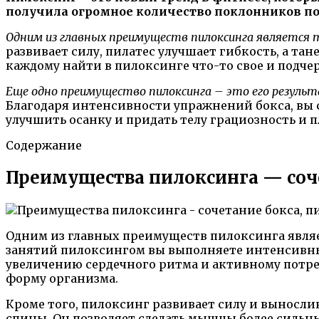
получила огромное количество поклонников по 
Одним из главных преимуществ пилоксинга является т
развивает силу, пилатес улучшает гибкость, а та
каждому найти в пилоксинге что-то свое и подче
Еще одно преимущество пилоксинга – это его резуль
Благодаря интенсивности упражнений бокса, вы 
улучшить осанку и придать телу грациозность и п
Содержание
Преимущества пилоксинга — соче
Одним из главных преимуществ пилоксинга являе
занятий пилоксингом вы выполняете интенсивны
увеличению сердечного ритма и активному потре
форму организма.
Кроме того, пилоксинг развивает силу и выносли
спины. Он позволяет сделать мышцы более сильны