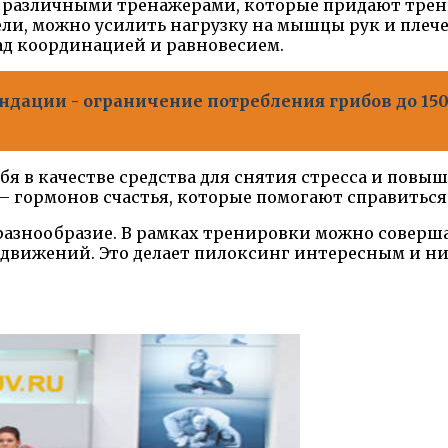
с различными тренажерами, которые придают тре
ли, можно усилить нагрузку на мышцы рук и плече
ад координацией и равновесием.
дации - ограничение потребления грибов до 150
бя в качестве средства для снятия стресса и повы
гормонов счастья, которые помогают справиться 
разнообразие. В рамках тренировки можно соверш
х движений. Это делает пилоксинг интересным и н