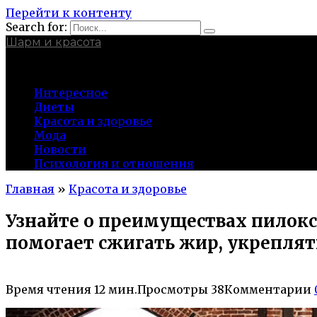
Перейти к контенту
Search for:
Шарм и красота
charmina.ru
Интересное
Диеты
Красота и здоровье
Мода
Новости
Психология и отношения
Главная
»
Красота и здоровье
Узнайте о преимуществах пилокси
помогает сжигать жир, укрепля
Время чтения
12 мин.
Просмотры
38
Комментарии