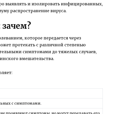
стро выявлять и изолировать инфицированных,
муму распространение вируса.
: зачем?
олеванием, которое передается через
может протекать с различной степенью
ительными симптомами до тяжелых случаев,
инского вмешательства.
оляет:
льных с симптомами.
 не проявляют симптомы, но могут передавать его