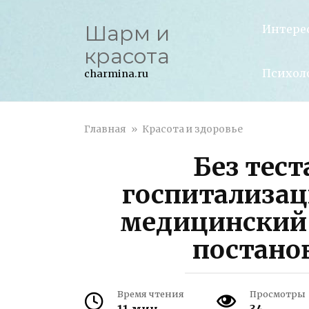
Перейти
к
Шарм и
Интере
контенту
красота
Психол
charmina.ru
Главная
»
Красота и здоровье
Без тест
госпитализа
медицинский 
постано
Время чтения
Просмотры