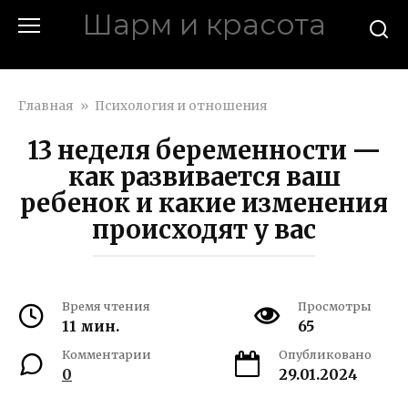
Перейти
Шарм и красота
к
контенту
charmina.ru
Главная
»
Психология и отношения
13 неделя беременности —
как развивается ваш
ребенок и какие изменения
происходят у вас
Время чтения
Просмотры
11 мин.
65
Комментарии
Опубликовано
0
29.01.2024