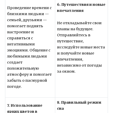
6. Путешествия и новые
Проведение времени с
впечатления
близкими людьми —
семьей, друзьями —
Не откладывайте свои
помогает поднять
планы на будущее.
настроение и
Отправляйтесь в
справиться с
путешествие,
негативными
исследуйте новые места
эмоциями. Общение с
и получайте новые
любимыми людьми
впечатления,
создает
независимо от погоды
положительную
за окном.
атмосферу и помогает
забыть о пасмурной
погоде.
8. Правильный режим
7. Использование
сна
ярких цветов в