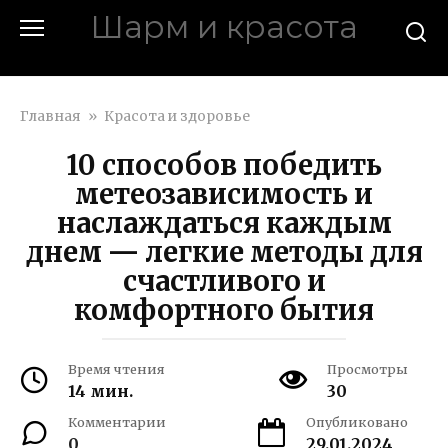
Перейти
Шарм и красота
к
контенту
charmina.ru
Главная
»
Красота и здоровье
10 способов победить
метеозависимость и
наслаждаться каждым
днем — легкие методы для
счастливого и
комфортного бытия
Время чтения
Просмотры
14 мин.
30
Комментарии
Опубликовано
0
29.01.2024