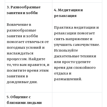
3. Разнообразные
4. Медитация и
занятия и хобби
релаксация
Вовлечение в
Практика медитации и
разнообразные
релаксации помогает
занятия и хобби
снять напряжение и
помогает отвлечься от
улучшить самочувствие.
погодных условий и
Используйте
наслаждаться
дыхательные техники
процессом. Найдите
или просто уделите
то, что вам нравится, и
время для спокойного
посвятите время этим
отдыха и
занятиям в
размышлений.
дождливые дни.
5. Общение с
близкими людьми