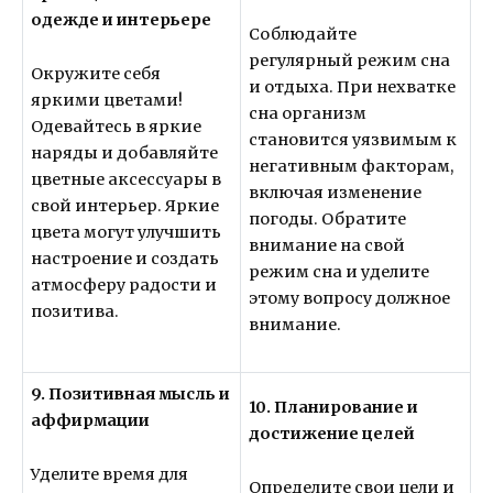
одежде и интерьере
Соблюдайте
регулярный режим сна
Окружите себя
и отдыха. При нехватке
яркими цветами!
сна организм
Одевайтесь в яркие
становится уязвимым к
наряды и добавляйте
негативным факторам,
цветные аксессуары в
включая изменение
свой интерьер. Яркие
погоды. Обратите
цвета могут улучшить
внимание на свой
настроение и создать
режим сна и уделите
атмосферу радости и
этому вопросу должное
позитива.
внимание.
9. Позитивная мысль и
10. Планирование и
аффирмации
достижение целей
Уделите время для
Определите свои цели и