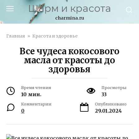
Перейти
Шарм и красота
к
контенту
charmina.ru
Главная
»
Красота и здоровье
Все чудеса кокосового
масла от красоты до
здоровья
Время чтения
Просмотры
10 мин.
33
Комментарии
Опубликовано
0
29.01.2024