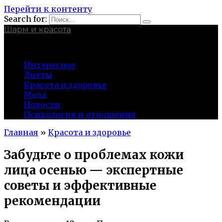
Перейти к контенту
Search for:
Шарм и красота
charmina.ru
Интересное
Диеты
Красота и здоровье
Мода
Новости
Психология и отношения
Главная
»
Красота и здоровье
Забудьте о проблемах кожи
лица осенью — экспертные
советы и эффективные
рекомендации