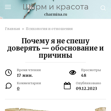
Перейти
Шарм и красота
к
контенту
charmina.ru
Главная
»
Психология и отношения
Почему я не спешу
доверять — обоснование и
причины
Время чтения
Просмотры
17 мин.
48
Комментарии
Опубликовано
0
09.12.2023