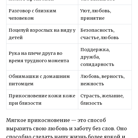
Разговор с близким
Уют, любовь,
человеком
принятие
Поцелуй взрослых на виду у
Безопасность,
детей
счастье, любовь
Поддержка,
Рука на плече друга во
дружба,
время трудного момента
солидарность
Обнимашки с домашним
Любовь, верность,
питомцем
нежность
Прикосновение кожи коже
Страсть, желание,
при близости
близость
Мягкое прикосновение — это способ
выразить свою любовь и заботу без слов. Оно
способно сделать нашу жизнь более яркой и