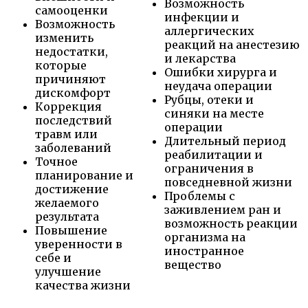
Возможность
самооценки
инфекции и
Возможность
аллергических
изменить
реакций на анестезию
недостатки,
и лекарства
которые
Ошибки хирурга и
причиняют
неудача операции
дискомфорт
Рубцы, отеки и
Коррекция
синяки на месте
последствий
операции
травм или
Длительный период
заболеваний
реабилитации и
Точное
ограничения в
планирование и
повседневной жизни
достижение
Проблемы с
желаемого
заживлением ран и
результата
возможность реакции
Повышение
организма на
уверенности в
иностранное
себе и
вещество
улучшение
качества жизни