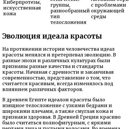
Киберпротезы,
группы,
с проблемами
искусственная
разнообразный
окружающей
кожа
тип
среды
телосложения
Эволюция идеала красоты
На протяжении истории человечества идеал
красоты менялся и претерпевал эволюцию. В
разные эпохи и различных культурах были
признаны разные качества и стандарты
красоты. Начиная с древности и заканчивая
современностью, представление о том, что
считается красивым, всегда изменялось под
влиянием различных факторов.
В древнем Египте идеалом красоты было
изящное телосложение с узкими бедрами и
широкими плечами, а также смуглая кожа и
признаки здоровья. В Древней Греции красиво
было считаться полнофигурным, с яркими
чертами лица и густыми волосами. Во времена