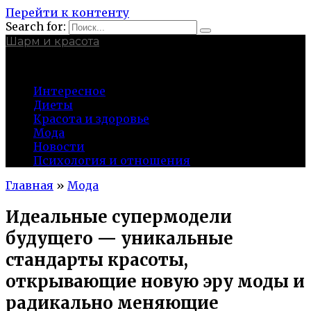
Перейти к контенту
Search for:
Шарм и красота
charmina.ru
Интересное
Диеты
Красота и здоровье
Мода
Новости
Психология и отношения
Главная
»
Мода
Идеальные супермодели
будущего — уникальные
стандарты красоты,
открывающие новую эру моды и
радикально меняющие