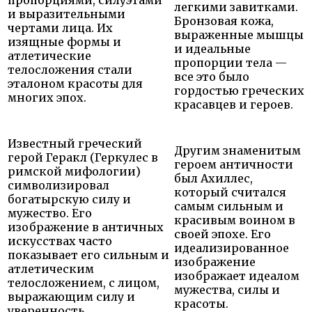
легкими завитками.
и выразительными
Бронзовая кожа,
чертами лица. Их
выраженные мышцы
изящные формы и
и идеальные
атлетические
пропорции тела —
телосложения стали
все это было
эталоном красоты для
гордостью греческих
многих эпох.
красавцев и героев.
Известный греческий
Другим знаменитым
герой Геракл (Геркулес в
героем античности
римской мифологии)
был Ахиллес,
символизировал
который считался
богатырскую силу и
самым сильным и
мужество. Его
красивым воином в
изображение в античных
своей эпохе. Его
искусствах часто
идеализированное
показывает его сильным и
изображение
атлетическим
изображает идеалом
телосложением, с лицом,
мужества, силы и
выражающим силу и
красоты.
уверенность.