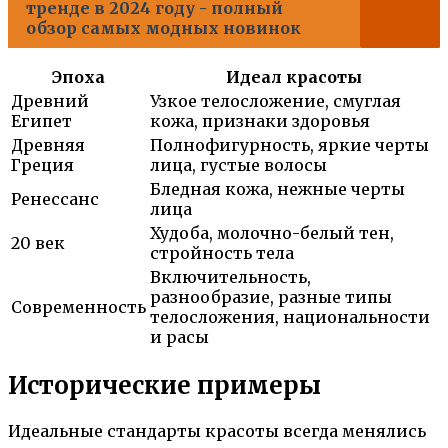
тренде в 2024 году - полный
обзор самых модных новинок
Эпоха
Идеал красоты
Древний
Узкое телосложение, смуглая
Египет
кожа, признаки здоровья
Древняя
Полнофигурность, яркие черты
Греция
лица, густые волосы
Бледная кожа, нежные черты
Ренессанс
лица
Худоба, молочно-белый тен,
20 век
стройность тела
Включительность,
разнообразие, разные типы
Современность
телосложения, национальности
и расы
Исторические примеры
Идеальные стандарты красоты всегда менялись