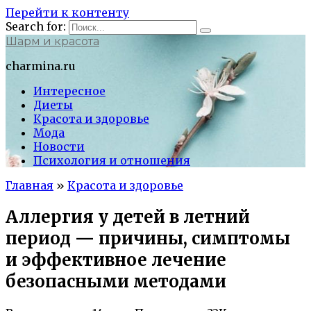
Перейти к контенту
Search for:
Шарм и красота
charmina.ru
Интересное
Диеты
Красота и здоровье
Мода
Новости
Психология и отношения
Главная
»
Красота и здоровье
Аллергия у детей в летний
период — причины, симптомы
и эффективное лечение
безопасными методами